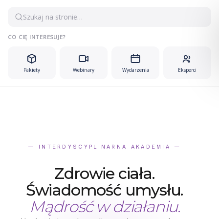
Przejdź
Szukaj na stronie…
do
treści
CO CIĘ INTERESUJE?
Pakiety
Webinary
Wydarzenia
Eksperci
— INTERDYSCYPLINARNA AKADEMIA —
Zdrowie ciała.
Świadomość umysłu.
Mądrość w działaniu.