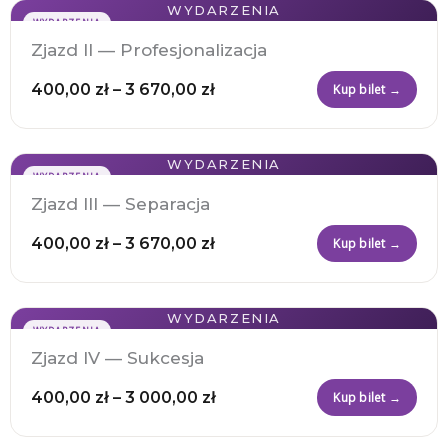
WYDARZENIA
Zakres
WYDARZENIA
cen:
Zjazd II — Profesjonalizacja
od
400,00
zł
–
3 670,00
zł
400,00 zł
Kup bilet →
do
3
WYDARZENIA
Zakres
670,00 zł
WYDARZENIA
cen:
Zjazd III — Separacja
od
400,00
zł
–
3 670,00
zł
400,00 zł
Kup bilet →
do
3
WYDARZENIA
Zakres
670,00 zł
WYDARZENIA
cen:
Zjazd IV — Sukcesja
od
400,00
zł
–
3 000,00
zł
400,00 zł
Kup bilet →
do