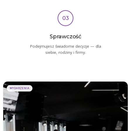
03
Sprawczość
Podejmujesz świadome decyzje — dla
siebie, rodziny i firmy.
Zakres
WYDARZENIA
cen:
od
670,00 zł
do
20
000,00 zł