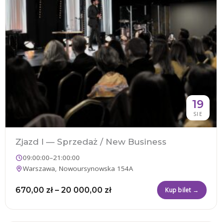
19
SIE
Zjazd I — Sprzedaż / New Business
09:00:00–21:00:00
Warszawa, Nowoursynowska 154A
670,00
zł
–
20 000,00
zł
Kup bilet →