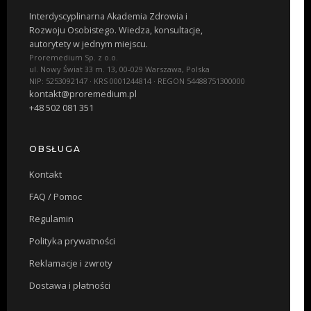
Interdyscyplinarna Akademia Zdrowia i
Rozwoju Osobistego. Wiedza, konsultacje,
autorytety w jednym miejscu.
Proremedium Sp. z o.o.
ul. Nowy Świat 33 m. 13, 00-029 Warszawa, Polska
NIP: 5253092147 · KRS 0001244814 · REGON 54488751300000
kontakt@proremedium.pl
+48 502 081 351
OBSŁUGA
Kontakt
FAQ / Pomoc
Regulamin
Polityka prywatności
Reklamacje i zwroty
Dostawa i płatności