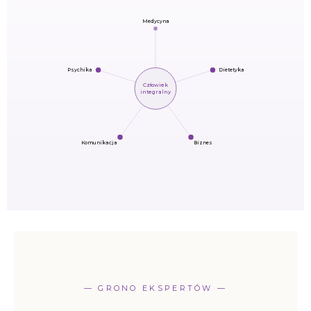
Medycyna
Psychika
Dietetyka
Człowiek
integralny
Komunikacja
Biznes
— GRONO EKSPERTÓW —