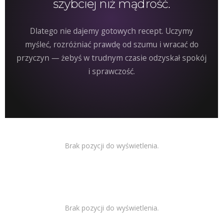
szybciej niż mądrość.
Dlatego nie dajemy gotowych recept. Uczymy
myśleć, rozróżniać prawdę od szumu i wracać do
przyczyn — żebyś w trudnym czasie odzyskał spokój
i sprawczość.
Brak pozycji do wyświetlenia.
Brak pozycji do wyświetlenia.