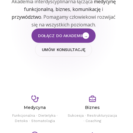
Akademia interdyscyplinarna łącząca
medycynę
funkcjonalną
,
biznes
,
komunikację
i
przywództwo
. Pomagamy człowiekowi rozwijać
się na wszystkich poziomach.
DOŁĄCZ DO AKADEMII
→
UMÓW KONSULTACJĘ
Medycyna
Biznes
Funkcjonalna · Dietetyka ·
Sukcesja · Restrukturyzacja
Detoks · Stomatologia
· Coaching