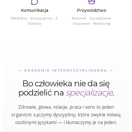
Komunikacja
Przywództwo
Medialna · Emisja głosu · Z
Maxwell · Zarządzanie
dziećmi
kryzysem · Mentoring
— AKADEMIA INTERDYSCYPLINARNA —
Bo człowieka nie da się
podzielić na
specjalizacje
.
Zdrowie, głowa, relacje, praca i sens to jeden
organizm. Łączymy dyscypliny, które zwykle mówią
osobnymi językami — i tłumaczymy je na jeden.