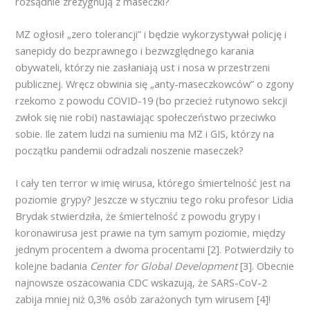
rozsądnie zrezygnują z maseczki?
MZ ogłosił „zero tolerancji” i będzie wykorzystywał policję i
sanepidy do bezprawnego i bezwzględnego karania
obywateli, którzy nie zasłaniają ust i nosa w przestrzeni
publicznej. Wręcz obwinia się „anty-maseczkowców” o zgony
rzekomo z powodu COVID-19 (bo przecież rutynowo sekcji
zwłok się nie robi) nastawiając społeczeństwo przeciwko
sobie. Ile zatem ludzi na sumieniu ma MZ i GIS, którzy na
początku pandemii odradzali noszenie maseczek?
I cały ten terror w imię wirusa, którego śmiertelność jest na
poziomie grypy? Jeszcze w styczniu tego roku profesor Lidia
Brydak stwierdziła, że śmiertelność z powodu grypy i
koronawirusa jest prawie na tym samym poziomie, między
jednym procentem a dwoma procentami [2]. Potwierdziły to
kolejne badania
Center for Global Development
[3]. Obecnie
najnowsze oszacowania CDC wskazują, że SARS-CoV-2
zabija mniej niż 0,3% osób zarażonych tym wirusem [4]!