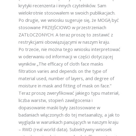
krytyki recenzenta i innych czytelników. Sam
wielokrotnie stosowałem w swoich publikacjach.
Po drugie, we wniosku sugeruje się, że MOGĄ być
stosowane PRZEJŚCIOWO w przestrzeniach
ZATŁOCZONYCH. A teraz proszę to zestawić z
restrykcjami obowiązującymi w naszym kraju.
Po trzecie, nie można tego wniosku interpretować
w oderwaniu od informacji w części dotyczącej
wyników „The efficacy of cloth face masks
filtration varies and depends on the type of
material used, number of layers, and degree of
moisture in mask and fitting of mask on face.”
Teraz proszę zweryfikować jakiego typu materiał,
liczba warstw, stopień zawilgocenia i
dopasowanie maski były zastosowane w
badaniach włączonych do tej metaanalizy, a jak to
wygląda w warunkach panujących w naszym kraju
– RWD (real world data). Subiektywny wniosek