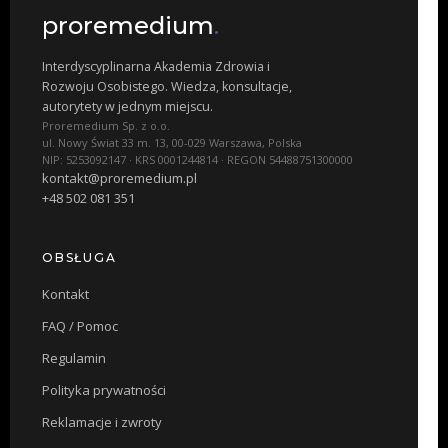
proremedium
.
Interdyscyplinarna Akademia Zdrowia i
Rozwoju Osobistego. Wiedza, konsultacje,
autorytety w jednym miejscu.
Proremedium Sp. z o.o.
ul. Nowy Świat 33 m. 13, 00-029 Warszawa, Polska
NIP: 5253092147 · KRS 0001244814 · REGON 54488751300000
kontakt@proremedium.pl
+48 502 081 351
OBSŁUGA
Kontakt
FAQ / Pomoc
Regulamin
Polityka prywatności
Reklamacje i zwroty