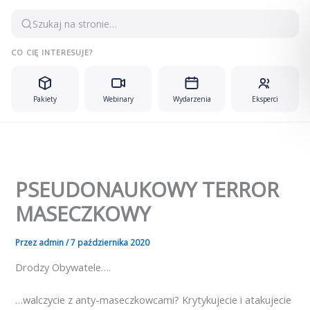
Przejdź
Szukaj na stronie…
do
treści
CO CIĘ INTERESUJE?
Pakiety
Webinary
Wydarzenia
Eksperci
PSEUDONAUKOWY TERROR
MASECZKOWY
Przez
admin
/
7 października 2020
Drodzy Obywatele….
…walczycie z anty-maseczkowcami? Krytykujecie i atakujecie