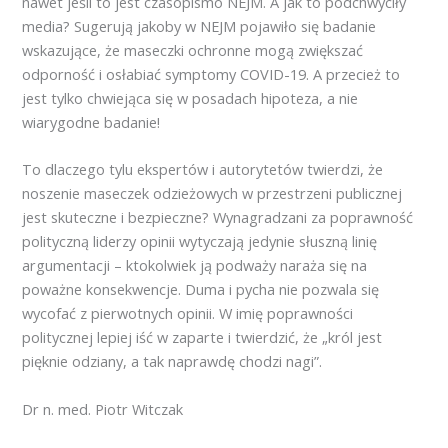
nawet jeśli to jest czasopismo NEJM. A jak to podchwyciły
media? Sugerują jakoby w NEJM pojawiło się badanie
wskazujące, że maseczki ochronne mogą zwiększać
odporność i osłabiać symptomy COVID-19. A przecież to
jest tylko chwiejąca się w posadach hipoteza, a nie
wiarygodne badanie!
To dlaczego tylu ekspertów i autorytetów twierdzi, że
noszenie maseczek odzieżowych w przestrzeni publicznej
jest skuteczne i bezpieczne? Wynagradzani za poprawność
polityczną liderzy opinii wytyczają jedynie słuszną linię
argumentacji – ktokolwiek ją podważy naraża się na
poważne konsekwencje. Duma i pycha nie pozwala się
wycofać z pierwotnych opinii. W imię poprawności
politycznej lepiej iść w zaparte i twierdzić, że „król jest
pięknie odziany, a tak naprawdę chodzi nagi”.
Dr n. med. Piotr Witczak