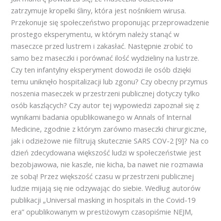
zatrzymuje kropelki śliny, która jest nośnikiem wirusa.
Przekonuje się społeczeństwo proponując przeprowadzenie
prostego eksperymentu, w którym należy stanąć w
maseczce przed lustrem i zakasłać. Następnie zrobić to
samo bez maseczki i porównać ilość wydzieliny na lustrze.
Czy ten infantylny eksperyment dowodzi ile osób dzięki
temu uniknęło hospitalizacji lub zgonu? Czy obecny przymus
noszenia maseczek w przestrzeni publicznej dotyczy tylko
osób kaszlących? Czy autor tej wypowiedzi zapoznał się z
wynikami badania opublikowanego w Annals of Internal
Medicine, zgodnie z którym zarówno maseczki chirurgiczne,
jak i odzieżowe nie filtrują skutecznie SARS COV-2 [9]? Na co
dzień zdecydowana większość ludzi w społeczeństwie jest
bezobjawowa, nie kaszle, nie kicha, ba nawet nie rozmawia
ze sobą! Przez większość czasu w przestrzeni publicznej
ludzie mijają się nie odzywając do siebie. Według autorów
publikacji „Universal masking in hospitals in the Covid-19
era” opublikowanym w prestiżowym czasopiśmie NEJM,