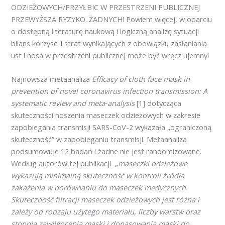
ODZIEŻOWYCH/PRZYŁBIC W PRZESTRZENI PUBLICZNEJ
PRZEWYŻSZA RYZYKO. ŻADNYCH! Powiem więcej, w oparciu
o dostępną literaturę naukową i logiczną analizę sytuacji
bilans korzyści i strat wynikających z obowiązku zasłaniania
ust i nosa w przestrzeni publicznej może być wręcz ujemny!
Najnowsza metaanaliza
Efficacy of cloth face mask in
prevention of novel coronavirus infection transmission: A
systematic review and meta
‑analysis
[1] dotycząca
skuteczności noszenia maseczek odzieżowych w zakresie
zapobiegania transmisji SARS-CoV-2 wykazała „ograniczoną
skuteczność” w zapobieganiu transmisji. Metaanaliza
podsumowuje 12 badań i żadne nie jest randomizowane.
Według autorów tej publikacji „
maseczki odzieżowe
wykazują minimalną skuteczność w kontroli źródła
zakażenia w porównaniu do maseczek medycznych.
Skuteczność filtracji maseczek odzieżowych jest różna i
zależy od rodzaju użytego materiału, liczby warstw oraz
stopnia zawilgocenia maski i dopasowania maski do