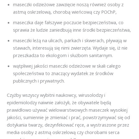
maseczki odzieżowe zawzięcie noszą również osoby z
astmą oskrzelową, chorobą wieńcową czy POChP,
maseczka daje fałszywe poczucie bezpieczeństwa, co
sprawia że ludzie zaniedbują inne środki bezpieczeństwa,
maseczki leżą na ulicach, parkach i skwerach, pływają w
stawach, interesują się nimi zwierzęta. Wydaje się, iż nie
przeszkadza to ekologom i służbom sanitarnym.
wątpliwej jakości maseczki odzieżowe w skali całego
społeczeństwa to znaczący wydatek ze środków
publicznych i prywatnych.
Czyżby wszyscy wybitni naukowcy, wirusolodzy i
epidemiolodzy naiwnie założyli, że obywatele będą
prawidłowo używać wielowarstwowych maseczek wysokiej
jakości, sumiennie je zmieniać i prać, powstrzymywać się od
dotykania twarzy, dezynfekować ręce, a wystraszone przez
media osoby z astmą oskrzelową czy chorobami serca