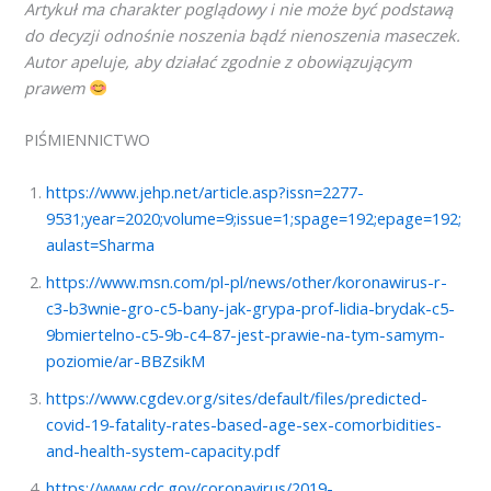
Artykuł ma charakter poglądowy i nie może być podstawą
do decyzji odnośnie noszenia bądź nienoszenia maseczek.
Autor apeluje, aby działać zgodnie z obowiązującym
prawem
PIŚMIENNICTWO
https://www.jehp.net/article.asp?issn=2277-
9531;year=2020;volume=9;issue=1;spage=192;epage=192;
aulast=Sharma
https://www.msn.com/pl-pl/news/other/koronawirus-r-
c3-b3wnie-gro-c5-bany-jak-grypa-prof-lidia-brydak-c5-
9bmiertelno-c5-9b-c4-87-jest-prawie-na-tym-samym-
poziomie/ar-BBZsikM
https://www.cgdev.org/sites/default/files/predicted-
covid-19-fatality-rates-based-age-sex-comorbidities-
and-health-system-capacity.pdf
https://www.cdc.gov/coronavirus/2019-