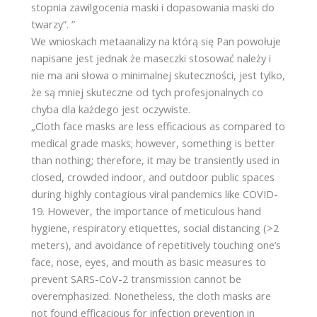
stopnia zawilgocenia maski i dopasowania maski do
twarzy”. ”
We wnioskach metaanalizy na którą się Pan powołuje
napisane jest jednak że maseczki stosować należy i
nie ma ani słowa o minimalnej skuteczności, jest tylko,
że są mniej skuteczne od tych profesjonalnych co
chyba dla każdego jest oczywiste.
„Cloth face masks are less efficacious as compared to
medical grade masks; however, something is better
than nothing; therefore, it may be transiently used in
closed, crowded indoor, and outdoor public spaces
during highly contagious viral pandemics like COVID-
19. However, the importance of meticulous hand
hygiene, respiratory etiquettes, social distancing (>2
meters), and avoidance of repetitively touching one’s
face, nose, eyes, and mouth as basic measures to
prevent SARS-CoV-2 transmission cannot be
overemphasized. Nonetheless, the cloth masks are
not found efficacious for infection prevention in