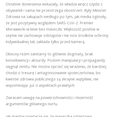
Ostatnie doniesienia wskazały, że władza wręcz szydzi z
obywateli i sama nie przestrzega obostrzeń. Były Minister
Zdrowia na zakupach niedługo po tym, jak media ogłosiły,
że jest pozytywny względem SARS-CoV-2. Premier
Morawiecki w kinie bez maseczki. Większość posłów w
sejmie nie zachowuje odstępów i nie nosi środków ochrony
indywidualnej lub zakłada tylko przed kamerą.
Obecny reżim sanitarny to głównie dogmaty, brak
konsekwencji i absurdy. Poziom manipulacji i propagandy
sięgnął zenitu. Nie można oprzeć się wrażeniu, że bardziej
chodzi o tresurę i antagonizowanie społeczeństwa, bo
kwestie zdrowia publicznego są skrajnie wątpliwe, nie
wspominając już o aspektach prawnych.
Zwracam uwagę na powierzchowności i mizerność
argumentów głównego nurtu.
Jak mantrę powtarza się, że maseczka odzieżowa