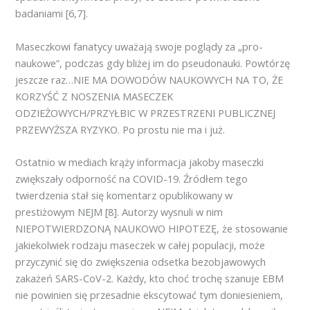
badaniami [6,7].
Maseczkowi fanatycy uważają swoje poglądy za „pro-
naukowe”, podczas gdy bliżej im do pseudonauki. Powtórzę
jeszcze raz…NIE MA DOWODÓW NAUKOWYCH NA TO, ŻE
KORZYŚĆ Z NOSZENIA MASECZEK
ODZIEŻOWYCH/PRZYŁBIC W PRZESTRZENI PUBLICZNEJ
PRZEWYŻSZA RYZYKO. Po prostu nie ma i już.
Ostatnio w mediach krąży informacja jakoby maseczki
zwiększały odporność na COVID-19. Źródłem tego
twierdzenia stał się komentarz opublikowany w
prestiżowym NEJM [8]. Autorzy wysnuli w nim
NIEPOTWIERDZONĄ NAUKOWO HIPOTEZĘ, że stosowanie
jakiekolwiek rodzaju maseczek w całej populacji, może
przyczynić się do zwiększenia odsetka bezobjawowych
zakażeń SARS-CoV-2. Każdy, kto choć trochę szanuje EBM
nie powinien się przesadnie ekscytować tym doniesieniem,