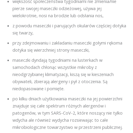
większość społeczeństwa tygodniami nie zmienia/nie
pierze swojej maseczki odzieżowej, używa jej
wielokrotnie, nosi na brodzie lub odsłania nos,
z powodu maseczki i parujących okularów częściej dotyka
się twarzy,
przy zdejmowaniu i zakładaniu maseczki gołymi rękoma
dotyka się wierzchniej strony maseczki,
maseczki dyndają tygodniami na lusterkach w
samochodach chłonąc wszystkie mikroby z
nieodgrzybianej klimatyzacji, kiszą się w kieszeniach
obywateli, zbierają alergeny i pył z otoczenia. Są
niedopasowane i pomięte.
po kilku dniach użytkowania maseczki na jej powierzchni
znajduje się całe spektrum różnych alergenów i
patogenów, w tym SARS-CoV-2, które noszący nie tylko
wdycha ale również wydycha rozsiewając to całe
mikrobiologiczne towarzystwo w przestrzeni publicznej.