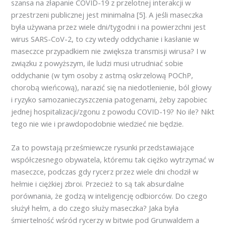
szansa na złapanie COVID-19 z przelotnej interakcji w
przestrzeni publicznej jest minimalna [5]. A jeśli maseczka
była używana przez wiele dni/tygodni i na powierzchni jest
wirus SARS-CoV-2, to czy wtedy oddychanie i kasłanie w
maseczce przypadkiem nie zwiększa transmisji wirusa? I w
związku z powyższym, ile ludzi musi utrudniać sobie
oddychanie (w tym osoby z astmą oskrzelową POChP,
chorobą wieńcową), narazić się na niedotlenienie, ból głowy
i ryzyko samozanieczyszczenia patogenami, żeby zapobiec
jednej hospitalizacji/zgonu z powodu COVID-19? No ile? Nikt
tego nie wie i prawdopodobnie wiedzieć nie będzie.
Za to powstają prześmiewcze rysunki przedstawiające
współczesnego obywatela, któremu tak ciężko wytrzymać w
maseczce, podczas gdy rycerz przez wiele dni chodził w
hełmie i ciężkiej zbroi. Przecież to są tak absurdalne
porównania, że godzą w inteligencję odbiorców. Do czego
służył hełm, a do czego służy maseczka? Jaka była
śmiertelność wśród rycerzy w bitwie pod Grunwaldem a