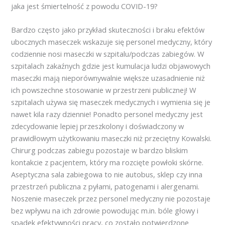
jaka jest śmiertelność z powodu COVID-19?
Bardzo często jako przykład skuteczności i braku efektów
ubocznych maseczek wskazuje się personel medyczny, który
codziennie nosi maseczki w szpitalu/podczas zabiegów. W
szpitalach zakaźnych gdzie jest kumulacja ludzi objawowych
maseczki mają nieporównywalnie większe uzasadnienie niż
ich powszechne stosowanie w przestrzeni publicznej! W
szpitalach używa się maseczek medycznych i wymienia się je
nawet kila razy dziennie! Ponadto personel medyczny jest
zdecydowanie lepiej przeszkolony i doświadczony w
prawidłowym użytkowaniu maseczki niż przeciętny Kowalski.
Chirurg podczas zabiegu pozostaje w bardzo bliskim
kontakcie z pacjentem, który ma rozcięte powłoki skórne.
Aseptyczna sala zabiegowa to nie autobus, sklep czy inna
przestrzeń publiczna z pyłami, patogenami i alergenami.
Noszenie maseczek przez personel medyczny nie pozostaje
bez wpływu na ich zdrowie powodując m.in. bóle głowy i
spadek efektywności pracy, co zostało potwierdzone