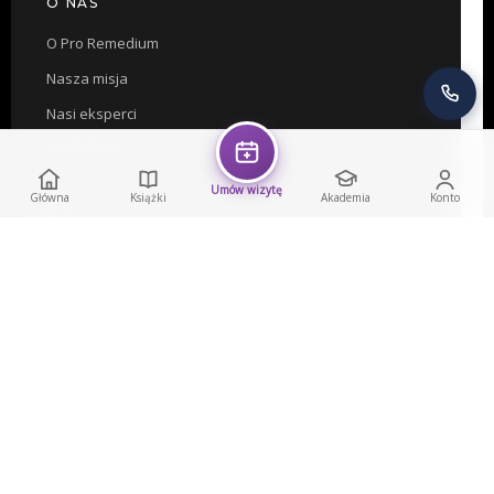
O NAS
O Pro Remedium
Nasza misja
Nasi eksperci
Zaufali nam
Współpraca
Umów wizytę
Główna
Książki
Akademia
Konto
Nota prawna
© 2026 Pro Remedium. Wszelkie prawa zastrzeżone.