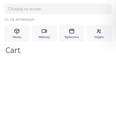
Przejdź
Szukaj na stronie…
do
treści
CO CIĘ INTERESUJE?
Pakiety
Webinary
Wydarzenia
Eksperci
Cart