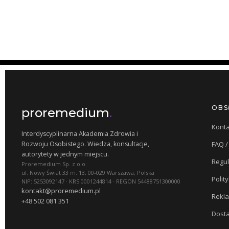
OBS
proremedium
.
Konta
Interdyscyplinarna Akademia Zdrowia i
Rozwoju Osobistego. Wiedza, konsultacje,
FAQ 
autorytety w jednym miejscu.
Regu
Proremedium Sp. z o.o.
ul. Nowy Świat 33 m. 13, 00-029 Warszawa, Polska
Polit
NIP: 5253092147 · KRS 0001244814 · REGON 54488751300000
kontakt@proremedium.pl
Rekla
+48 502 081 351
Dosta