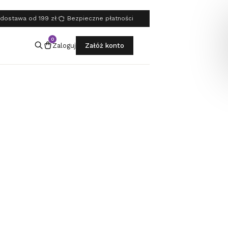
dostawa od 199 zł
·
Bezpieczne płatności
0
Zaloguj
Załóż konto