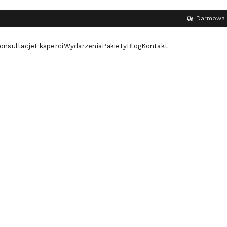
Darmowa 
onsultacje
Eksperci
Wydarzenia
Pakiety
Blog
Kontakt