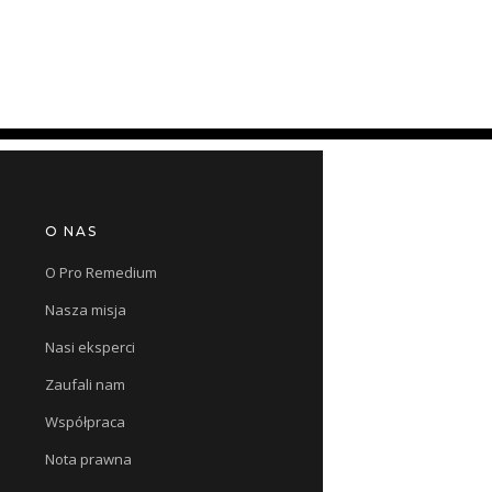
O NAS
O Pro Remedium
Nasza misja
Nasi eksperci
Zaufali nam
Współpraca
Nota prawna