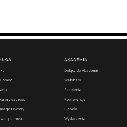
ŁUGA
AKADEMIA
kt
Dołącz do Akademii
/ Pomoc
Webinary
lamin
Szkolenia
yka prywatności
Konferencje
macje i zwroty
E-booki
wa i płatności
Wydarzenia