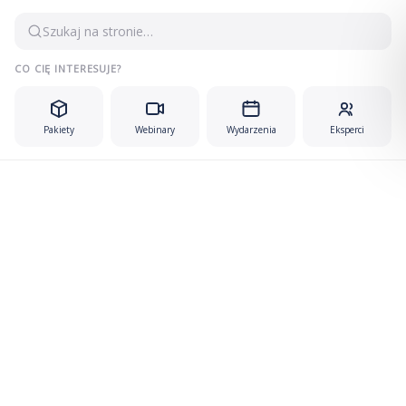
Przejdź
Szukaj na stronie…
do
treści
CO CIĘ INTERESUJE?
Pakiety
Webinary
Wydarzenia
Eksperci