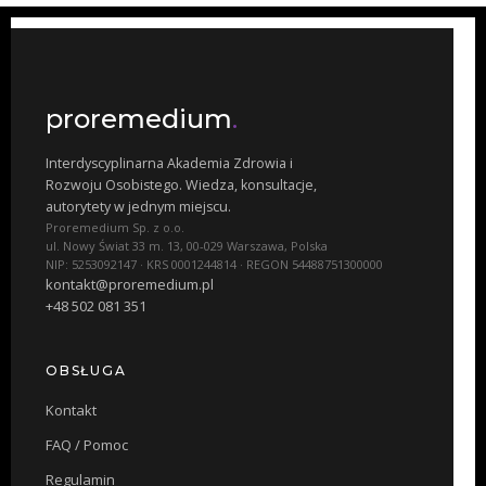
proremedium
.
Interdyscyplinarna Akademia Zdrowia i
Rozwoju Osobistego. Wiedza, konsultacje,
autorytety w jednym miejscu.
Proremedium Sp. z o.o.
ul. Nowy Świat 33 m. 13, 00-029 Warszawa, Polska
NIP: 5253092147 · KRS 0001244814 · REGON 54488751300000
kontakt@proremedium.pl
+48 502 081 351
OBSŁUGA
Kontakt
FAQ / Pomoc
Regulamin