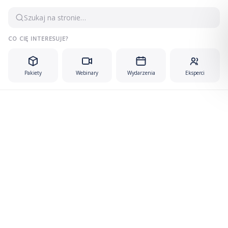
Przejdź
Szukaj na stronie…
do
treści
CO CIĘ INTERESUJE?
Pakiety
Webinary
Wydarzenia
Eksperci