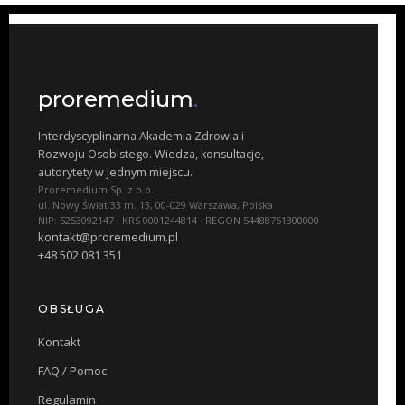
proremedium
.
Interdyscyplinarna Akademia Zdrowia i
Rozwoju Osobistego. Wiedza, konsultacje,
autorytety w jednym miejscu.
Proremedium Sp. z o.o.
ul. Nowy Świat 33 m. 13, 00-029 Warszawa, Polska
NIP: 5253092147 · KRS 0001244814 · REGON 54488751300000
kontakt@proremedium.pl
+48 502 081 351
OBSŁUGA
Kontakt
FAQ / Pomoc
Regulamin