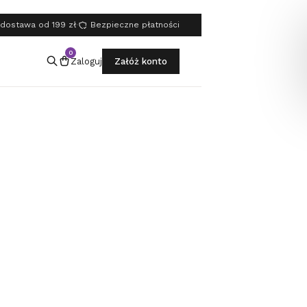
dostawa od 199 zł
·
Bezpieczne płatności
0
Zaloguj
Załóż konto