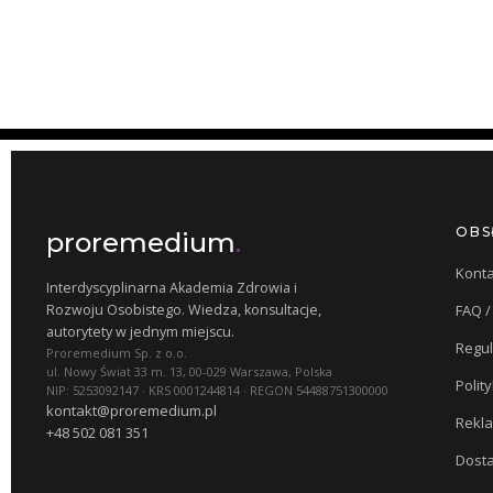
OBS
proremedium
.
Konta
Interdyscyplinarna Akademia Zdrowia i
Rozwoju Osobistego. Wiedza, konsultacje,
FAQ 
autorytety w jednym miejscu.
Regu
Proremedium Sp. z o.o.
ul. Nowy Świat 33 m. 13, 00-029 Warszawa, Polska
Polit
NIP: 5253092147 · KRS 0001244814 · REGON 54488751300000
kontakt@proremedium.pl
Rekla
+48 502 081 351
Dosta