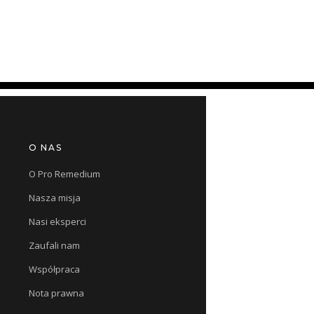
O NAS
O Pro Remedium
Nasza misja
Nasi eksperci
Zaufali nam
Współpraca
Nota prawna