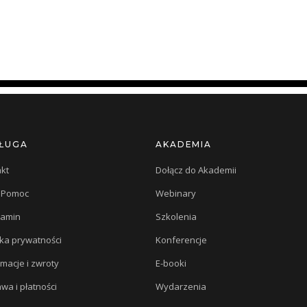
ŁUGA
AKADEMIA
kt
Dołącz do Akademii
/ Pomoc
Webinary
lamin
Szkolenia
yka prywatności
Konferencje
macje i zwroty
E-booki
wa i płatności
Wydarzenia