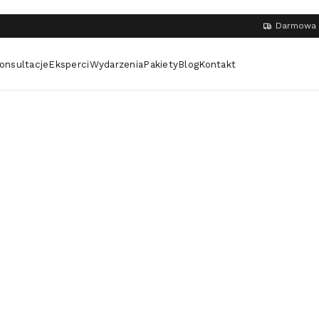
Darmowa 
onsultacje
Eksperci
Wydarzenia
Pakiety
Blog
Kontakt