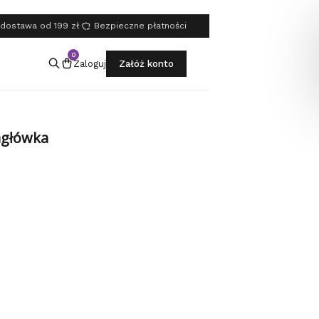
dostawa od 199 zł
·
Bezpieczne płatności
0
Zaloguj
Załóż konto
agłówka