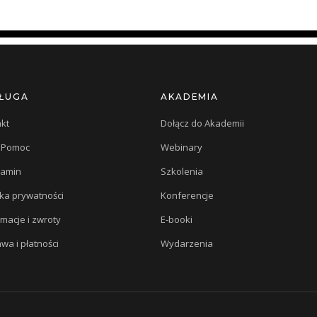
ŁUGA
AKADEMIA
kt
Dołącz do Akademii
/ Pomoc
Webinary
lamin
Szkolenia
yka prywatności
Konferencje
macje i zwroty
E-booki
wa i płatności
Wydarzenia