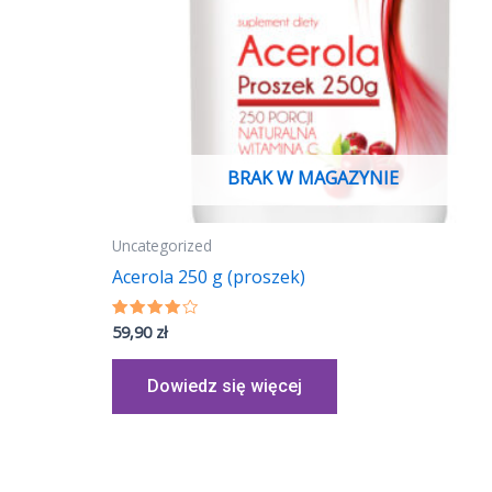
BRAK W MAGAZYNIE
Uncategorized
Acerola 250 g (proszek)
59,90
zł
Oceniono
4.02
na 5
Dowiedz się więcej