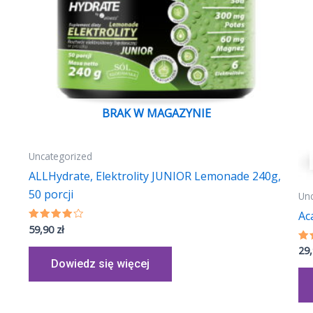
BRAK W MAGAZYNIE
Uncategorized
ALLHydrate, Elektrolity JUNIOR Lemonade 240g,
50 porcji
Un
Ac
59,90
zł
Oceniono
4.02
na 5
29
Oc
4.
Dowiedz się więcej
na