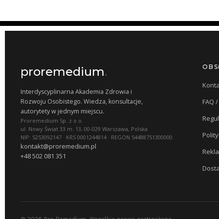
OBS
proremedium
.
Konta
Interdyscyplinarna Akademia Zdrowia i
Rozwoju Osobistego. Wiedza, konsultacje,
FAQ 
autorytety w jednym miejscu.
Regu
Proremedium Sp. z o.o.
ul. Nowy Świat 33 m. 13, 00-029 Warszawa, Polska
Polit
NIP: 5253092147 · KRS 0001244814 · REGON 54488751300000
kontakt@proremedium.pl
Rekla
+48 502 081 351
Dosta
© 2026 Pro Remedium. Wszelkie prawa zastrzeżone.