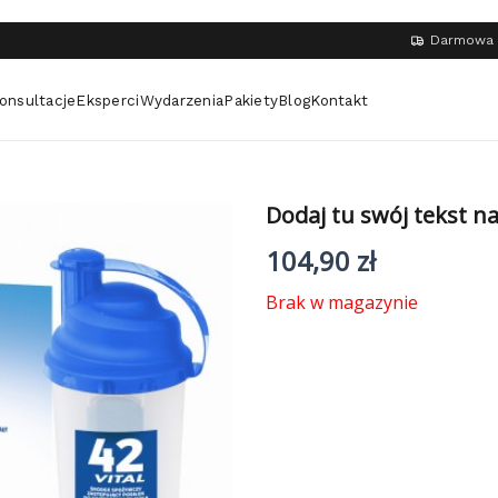
Darmowa 
onsultacje
Eksperci
Wydarzenia
Pakiety
Blog
Kontakt
Dodaj tu swój tekst n
104,90
zł
Brak w magazynie