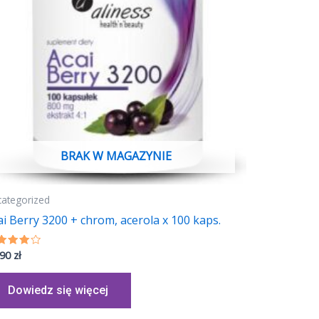
BRAK W MAGAZYNIE
categorized
ai Berry 3200 + chrom, acerola x 100 kaps.
,90
zł
eniono
02
 5
Dowiedz się więcej