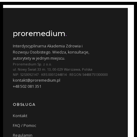
proremedium
.
Interdyscyplinarna Akademia Zdrowia i
Rozwoju Osobistego. Wiedza, konsultacje,
autorytety w jednym miejscu.
Proremedium Sp. z o.o.
ul. Nowy Świat 33 m. 13, 00-029 Warszawa, Polska
NIP: 5253092147 · KRS 0001244814 · REGON 54488751300000
kontakt@proremedium.pl
+48 502 081 351
OBSŁUGA
Kontakt
FAQ / Pomoc
Regulamin