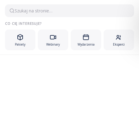
Przejdź
Szukaj na stronie…
do
treści
CO CIĘ INTERESUJE?
Pakiety
Webinary
Wydarzenia
Eksperci