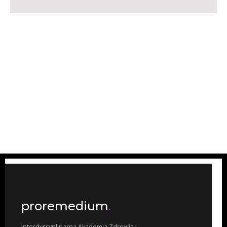
proremedium
.
Interdyscyplinarna Akademia Zdrowia i