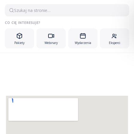
Przejdź
Szukaj na stronie…
do
treści
CO CIĘ INTERESUJE?
Pakiety
Webinary
Wydarzenia
Eksperci