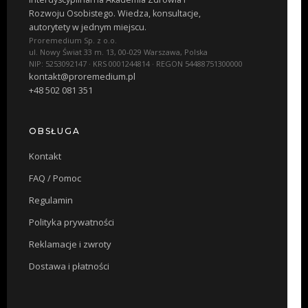
Rozwoju Osobistego. Wiedza, konsultacje,
autorytety w jednym miejscu.
Proremedium Sp. z o.o.
ul. Nowy Świat 33 m. 13, 00-029 Warszawa, Polska
NIP: 5253092147 · KRS 0001244814 · REGON 54488751300000
kontakt@proremedium.pl
+48 502 081 351
OBSŁUGA
Kontakt
FAQ / Pomoc
Regulamin
Polityka prywatności
Reklamacje i zwroty
Dostawa i płatności