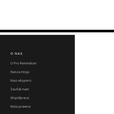
O NAS
O Pro Remedium
Nasza misja
Nasi eksperci
Zaufali nam
Współpraca
Nota prawna