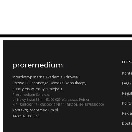
OBS
proremedium
.
Konta
Interdyscyplinarna Akademia Zdrowia i
Rozwoju Osobistego. Wiedza, konsultacje,
FAQ 
autorytety w jednym miejscu.
Regu
Proremedium Sp. z o.o.
ul. Nowy Świat 33 m. 13, 00-029 Warszawa, Polska
Polit
NIP: 5253092147 · KRS 0001244814 · REGON 54488751300000
kontakt@proremedium.pl
Rekla
+48 502 081 351
Dosta