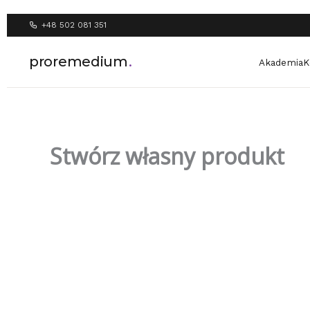
Przejdź
do
+48 502 081 351
treści
proremedium
.
Akademia
K
Stwórz własny produkt