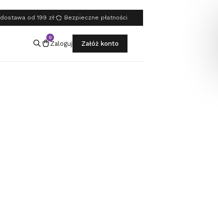
dostawa od 199 zł
·
Bezpieczne płatności
0
Zaloguj
Załóż konto