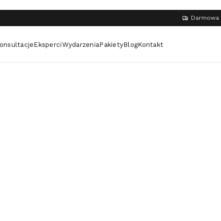
Darmowa 
onsultacje
Eksperci
Wydarzenia
Pakiety
Blog
Kontakt