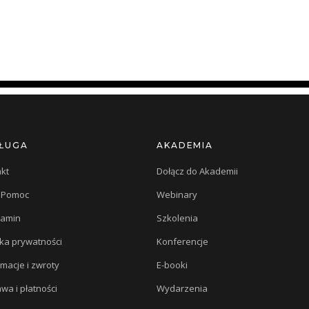
ŁUGA
AKADEMIA
kt
Dołącz do Akademii
/ Pomoc
Webinary
lamin
Szkolenia
yka prywatności
Konferencje
macje i zwroty
E-booki
wa i płatności
Wydarzenia