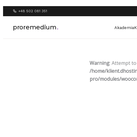
Przejdź
do
+48 502 081 351
treści
proremedium
.
Akademia
K
Warning
: Attempt t
/home/klient.dhosti
pro/modules/woocom