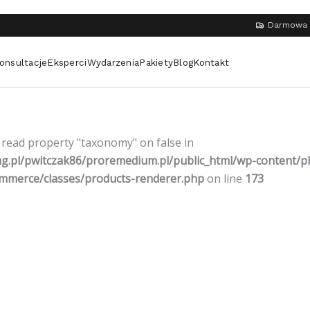
Darmowa 
onsultacje
Eksperci
Wydarzenia
Pakiety
Blog
Kontakt
o read property "taxonomy" on false in
ng.pl/pwitczak86/proremedium.pl/public_html/wp-content/p
merce/classes/products-renderer.php
on line
173