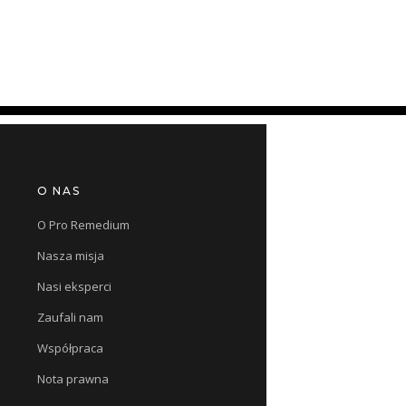
O NAS
O Pro Remedium
Nasza misja
Nasi eksperci
Zaufali nam
Współpraca
Nota prawna