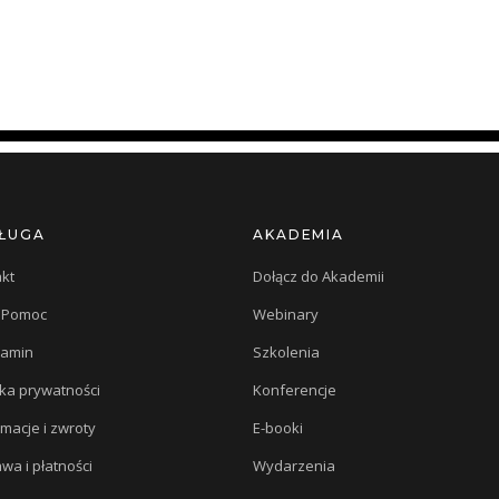
ŁUGA
AKADEMIA
kt
Dołącz do Akademii
/ Pomoc
Webinary
lamin
Szkolenia
yka prywatności
Konferencje
macje i zwroty
E-booki
wa i płatności
Wydarzenia