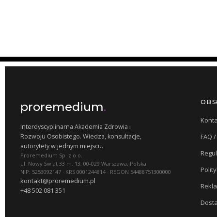
OBS
proremedium
.
Konta
Interdyscyplinarna Akademia Zdrowia i
Rozwoju Osobistego. Wiedza, konsultacje,
FAQ 
autorytety w jednym miejscu.
Regu
Proremedium Sp. z o.o.
ul. Nowy Świat 33 m. 13, 00-029 Warszawa, Polska
Polit
NIP: 5253092147 · KRS 0001244814 · REGON 54488751300000
kontakt@proremedium.pl
Rekla
+48 502 081 351
Dosta