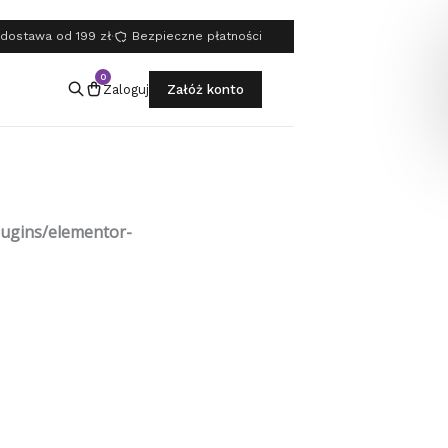
dostawa od 199 zł
·
Bezpieczne płatności
0
Zaloguj
Załóż konto
lugins/elementor-