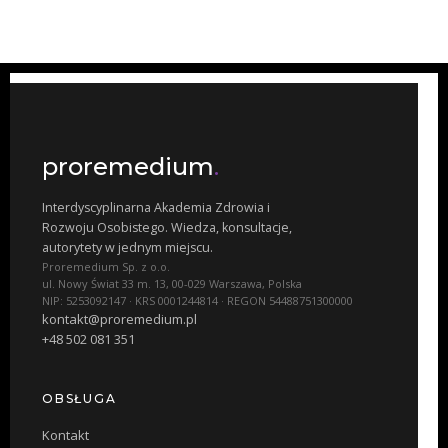
proremedium
.
Interdyscyplinarna Akademia Zdrowia i
Rozwoju Osobistego. Wiedza, konsultacje,
autorytety w jednym miejscu.
Proremedium Sp. z o.o.
ul. Nowy Świat 33 m. 13, 00-029 Warszawa, Polska
NIP: 5253092147 · KRS 0001244814 · REGON 54488751300000
kontakt@proremedium.pl
+48 502 081 351
OBSŁUGA
Kontakt