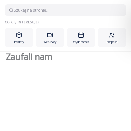
Przejdź
Szukaj na stronie…
do
treści
CO CIĘ INTERESUJE?
Pakiety
Webinary
Wydarzenia
Eksperci
Zaufali nam