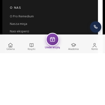
O NAS
O Pro Remedium
Nasza misja
Nasi eksperci
Zaufali nam
Współpraca
Umów wizytę
Główna
Książki
Akademia
Konto
Nota prawna
© 2026 Pro Remedium. Wszelkie prawa zastrzeżone.