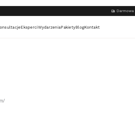
Darmowa 
onsultacje
Eksperci
Wydarzenia
Pakiety
Blog
Kontakt
m/