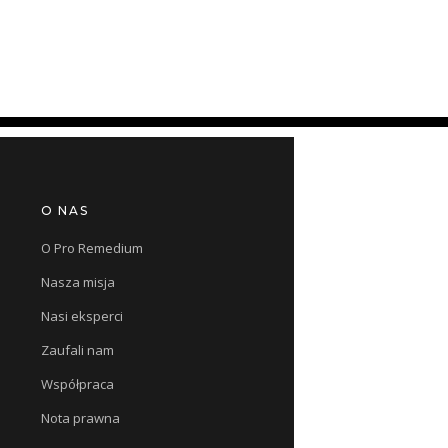
O NAS
O Pro Remedium
Nasza misja
Nasi eksperci
Zaufali nam
Współpraca
Nota prawna