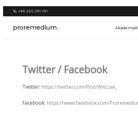
Przejdź
do
+48 502 081 351
treści
proremedium
.
Akademia
K
Twitter / Facebook
Twitter:
https://twitter.com/PiotrWitczak_
Facebook:
https://www.facebook.com/Proremediu