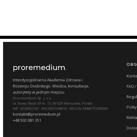
OBS
proremedium
.
Konta
Interdyscyplinarna Akademia Zdrowia i
Rozwoju Osobistego. Wiedza, konsultacje,
FAQ 
autorytety w jednym miejscu.
Regu
Proremedium Sp. z o.o.
ul. Nowy Świat 33 m. 13, 00-029 Warszawa, Polska
Polit
NIP: 5253092147 · KRS 0001244814 · REGON 54488751300000
kontakt@proremedium.pl
Rekla
+48 502 081 351
Dosta