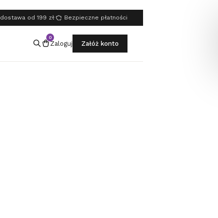
dostawa od 199 zł
·
Bezpieczne płatności
0
Zaloguj
Załóż konto