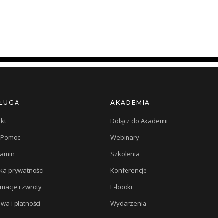
ŁUGA
AKADEMIA
kt
Dołącz do Akademii
/ Pomoc
Webinary
lamin
Szkolenia
yka prywatności
Konferencje
macje i zwroty
E-booki
wa i płatności
Wydarzenia