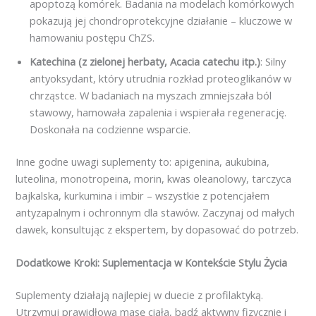
apoptozą komórek. Badania na modelach komórkowych
pokazują jej chondroprotekcyjne działanie – kluczowe w
hamowaniu postępu ChZS.
Katechina (z zielonej herbaty, Acacia catechu itp.)
: Silny
antyoksydant, który utrudnia rozkład proteoglikanów w
chrząstce. W badaniach na myszach zmniejszała ból
stawowy, hamowała zapalenia i wspierała regenerację.
Doskonała na codzienne wsparcie.
Inne godne uwagi suplementy to: apigenina, aukubina,
luteolina, monotropeina, morin, kwas oleanolowy, tarczyca
bajkalska, kurkumina i imbir – wszystkie z potencjałem
antyzapalnym i ochronnym dla stawów. Zaczynaj od małych
dawek, konsultując z ekspertem, by dopasować do potrzeb.
Dodatkowe Kroki: Suplementacja w Kontekście Stylu Życia
Suplementy działają najlepiej w duecie z profilaktyką.
Utrzymuj prawidłową masę ciała, bądź aktywny fizycznie i