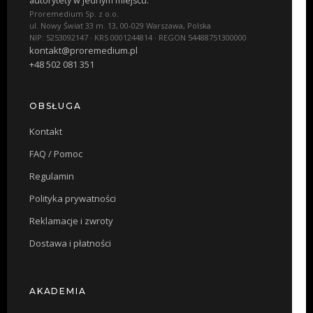
autorytety w jednym miejscu.
Proremedium Sp. z o.o.
ul. Nowy Świat 33 m. 13, 00-029 Warszawa, Polska
NIP: 5253092147 · KRS 0001244814 · REGON 54488751300000
kontakt@proremedium.pl
+48 502 081 351
OBSŁUGA
Kontakt
FAQ / Pomoc
Regulamin
Polityka prywatności
Reklamacje i zwroty
Dostawa i płatności
AKADEMIA