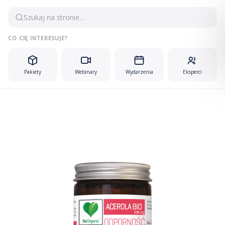
Przejdź
Szukaj na stronie…
do
treści
CO CIĘ INTERESUJE?
Pakiety
Webinary
Wydarzenia
Eksperci