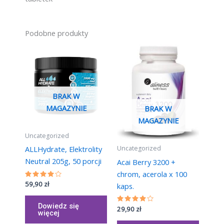
Podobne produkty
BRAK W
MAGAZYNIE
BRAK W
MAGAZYNIE
Uncategorized
ALLHydrate, Elektrolity
Uncategorized
Neutral 205g, 50 porcji
Acai Berry 3200 +
chrom, acerola x 100
Oceniono
59,90
zł
kaps.
4.02
na 5
Dowiedz się
Oceniono
29,90
zł
więcej
4.02
na 5