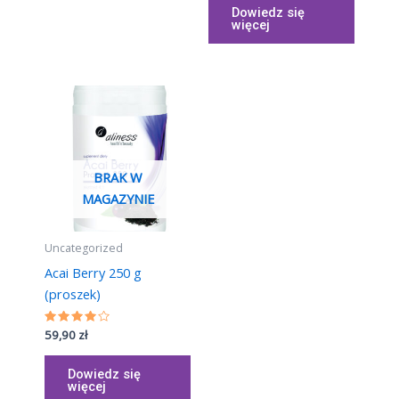
Dowiedz się
więcej
BRAK W
MAGAZYNIE
Uncategorized
Acai Berry 250 g
(proszek)
Oceniono
59,90
zł
4.02
na 5
Dowiedz się
więcej