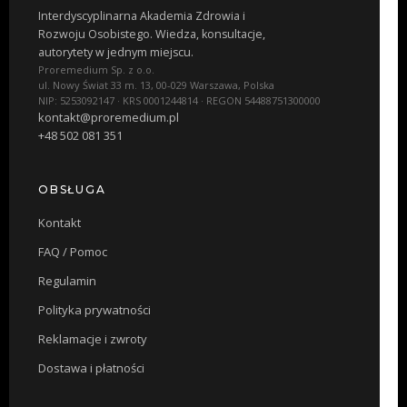
Interdyscyplinarna Akademia Zdrowia i
Rozwoju Osobistego. Wiedza, konsultacje,
autorytety w jednym miejscu.
Proremedium Sp. z o.o.
ul. Nowy Świat 33 m. 13, 00-029 Warszawa, Polska
NIP: 5253092147 · KRS 0001244814 · REGON 54488751300000
kontakt@proremedium.pl
+48 502 081 351
OBSŁUGA
Kontakt
FAQ / Pomoc
Regulamin
Polityka prywatności
Reklamacje i zwroty
Dostawa i płatności