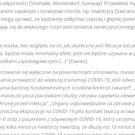
 odporności [Shehade, Westendorf, Sceneay]. Przewlekła hi
tanom zapalnym i rozwojowi chorób, np. miażdżycy [Savrans
mogą sprawić, że będziemy oddychać częściej i głębiej poten
ając się do większego rozprzestrzeniania zanieczyszczoneg
 maska, bez względu na to, jak skuteczna jest filtracja lub j
a, będzie miała minimalny efekt, jeśli nie będzie używana w 
rodkami zapobiegawczymi (…)”
[Davies].
trowanie się wyłącznie na powszechnym stosowaniu mase
lnie prowadzić do większej transmisji COVID-19, jeśli odw
ania bardziej fundamentalnych środków kontroli zakażeń
”. 
maseczki poza placówkami służby zdrowia zapewnia niewielk
hronę przed infekcją
.” „
Organy odpowiedzialne za zdrowie p
 znaczną ekspozycję na COVID-19 jako kontakt twarzą w twa
i 6 stóp z pacjentem z objawowym COVID-19, który utrzymuj
ej kilka minut (a niektórzy twierdzą, że dłużej niż 10 minut 
zansa na złapanie COVID-19 z przelotnej interakcji w przestr