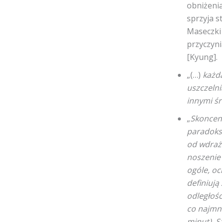
obniżenia
sprzyja s
Maseczki 
przyczyni
[Kyung].
„(…)
każda
uszczelni
innymi ś
„
Skoncen
paradoksa
od wdraż
noszenie 
ogóle, oc
definiują
odległośc
co najmni
minut). S