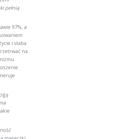
ki pełnią
rawie 97%, a
osowaniem
cie i słaba
przetrwać na
anizmu
Noszenie
eneruje
mogą
 ma
akie
lność
ia maseczki