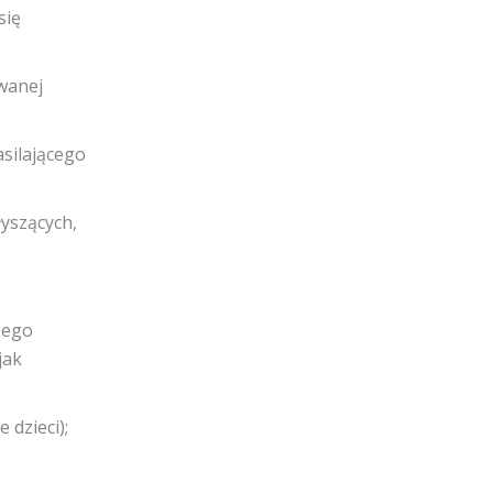
się
ywanej
asilającego
łyszących,
zego
jak
 dzieci);