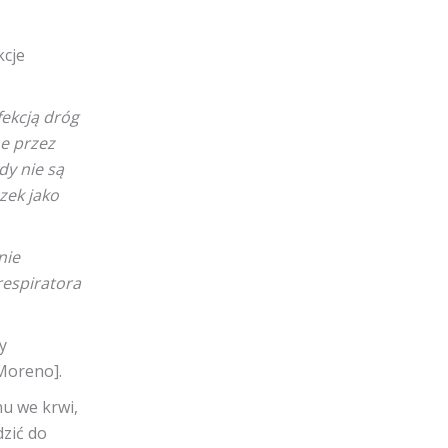
kcje
ekcją dróg
e przez
y nie są
zek jako
nie
respiratora
y
Moreno].
nu we krwi,
dzić do