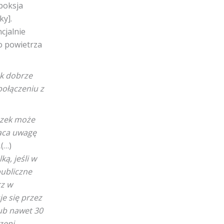
poksja
ky].
cjalnie
o powietrza
ak dobrze
połączeniu z
czek może
raca uwagę
„(…)
ą, jeśli w
ubliczne
rz w
e się przez
lub nawet 30
zeni