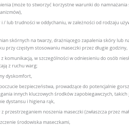
nienia (może to stworzyć korzystne warunki do namnażania 
anizmów),
 i / lub trudności w oddychaniu, w zależności od rodzaju uż
,
ian skórnych na twarzy, drażniącego zapalenia skóry lub n
iku przy częstym stosowaniu maseczki przez długie godziny,
 z komunikacją, w szczególności w odniesieniu do osób nies
tają z ruchu warg;
lny dyskomfort,
 poczucie bezpieczeństwa, prowadzące do potencjalnie gors
egania innych kluczowych środków zapobiegawczych, takich 
e dystansu i higiena rąk,
z przestrzeganiem noszenia maseczki (zwłaszcza przez małe
szczenie środowiska maseczkami,