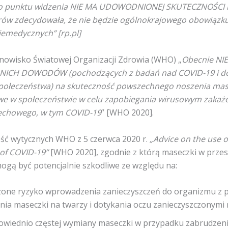
 punktu widzenia NIE MA UDOWODNIONEJ SKUTECZNOŚCI 
rów zdecydowała, że nie będzie ogólnokrajowego obowiązk
emedycznych” [rp.pl]
tanowisko Światowej Organizacji Zdrowia (WHO) „
Obecnie NI
ICH DOWODÓW (pochodzących z badań nad COVID-19 i do
połeczeństwa) na skuteczność powszechnego noszenia mas
we w społeczeństwie w celu zapobiegania wirusowym zaka
echowego, w tym COVID-19
” [WHO 2020].
eść wytycznych WHO z 5 czerwca 2020 r.
„Advice on the use o
 of COVID-19”
[WHO 2020], zgodnie z którą maseczki w przes
mogą być potencjalnie szkodliwe ze względu na:
one ryzyko wprowadzenia zanieczyszczeń do organizmu z
ia maseczki na twarzy i dotykania oczu zanieczyszczonymi 
owiednio częstej wymiany maseczki w przypadku zabrudzeni