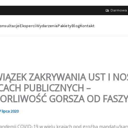
Darmowa 
onsultacje
Eksperci
Wydarzenia
Pakiety
Blog
Kontakt
IĄZEK ZAKRYWANIA UST I NO
CACH PUBLICZNYCH –
ORLIWOŚĆ GORSZA OD FASZ
7 lipca 2020
ndemii COVID-19 w wielu krajach pod groźbą mandatu/kar