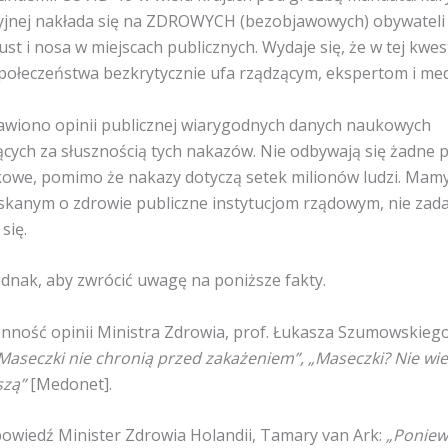
yjnej nakłada się na ZDROWYCH (bezobjawowych) obywatel
st i nosa w miejscach publicznych. Wydaje się, że w tej kwest
połeczeństwa bezkrytycznie ufa rządzącym, ekspertom i me
awiono opinii publicznej wiarygodnych danych naukowych
cych za słusznością tych nakazów. Nie odbywają się żadne 
owe, pomimo że nakazy dotyczą setek milionów ludzi. Mamy
skanym o zdrowie publiczne instytucjom rządowym, nie zada
się.
dnak, aby zwrócić uwagę na poniższe fakty.
enność opinii Ministra Zdrowia, prof. Łukasza Szumowskieg
Maseczki nie chronią przed zakażeniem”, „Maseczki? Nie wi
szą”
[Medonet].
powiedź Minister Zdrowia Holandii, Tamary van Ark:
„Poniew