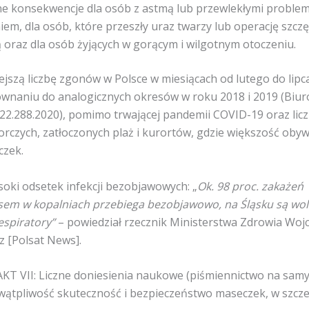
e konsekwencje dla osób z astmą lub przewlekłymi proble
em, dla osób, które przeszły uraz twarzy lub operację szc
oraz dla osób żyjących w gorącym i wilgotnym otoczeniu.
ejszą liczbę zgonów w Polsce w miesiącach od lutego do lipc
wnaniu do analogicznych okresów w roku 2018 i 2019 (Biur
.288.2020), pomimo trwającej pandemii COVID-19 oraz lic
rczych, zatłoczonych plaż i kurortów, gdzie większość obywa
czek.
soki odsetek infekcji bezobjawowych: „
Ok. 98 proc. zakażeń
em w kopalniach przebiega bezobjawowo, na Śląsku są wol
respiratory”
– powiedział rzecznik Ministerstwa Zdrowia Wojc
z [Polsat News].
FAKT VII: Liczne doniesienia naukowe (piśmiennictwo na sam
wątpliwość skuteczność i bezpieczeństwo maseczek, w szcz