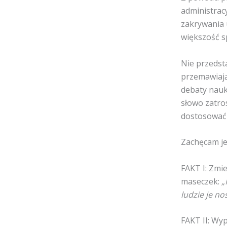
administrac
zakrywania u
większość s
Nie przedst
przemawiają
debaty nauk
słowo zatro
dostosować 
Zachęcam je
FAKT I: Zmi
maseczek:
„
ludzie je no
FAKT II: Wy