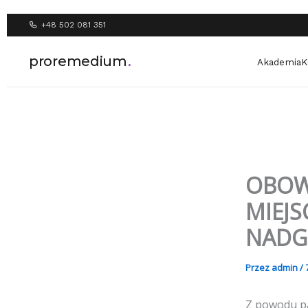
Przejdź
do
+48 502 081 351
treści
proremedium
.
Akademia
K
OBOW
MIEJS
NADG
Przez
admin
/
Z powodu pa