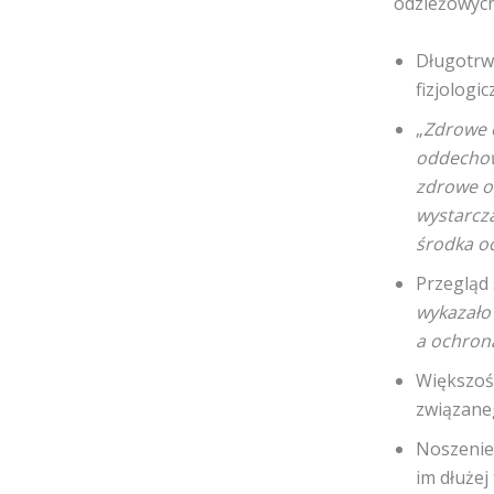
odzieżowych
Długotrw
fizjologi
„
Zdrowe o
oddechow
zdrowe o
wystarcz
środka o
Przegląd 
wykazało
a ochron
Większoś
związane
Noszenie 
im dłużej