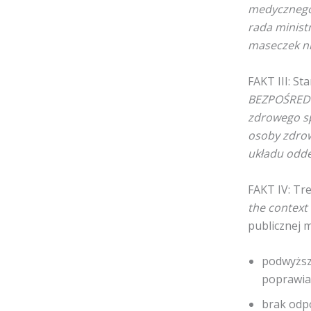
medycznego
rada minist
maseczek ni
FAKT III: S
BEZPOŚREDN
zdrowego s
osoby zdro
układu odd
FAKT IV: Tr
the context
publicznej 
podwyższ
poprawian
brak odp