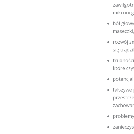
zawilgot
mikroorg
ból głowy
maseczki
rozwój zm
się trądz
trudności
które czy
potencja
fałszywe
przestrz
zachowani
problemy 
zanieczy