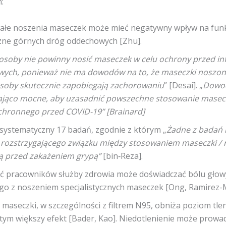
:
ałe noszenia maseczek może mieć negatywny wpływ na fun
czne górnych dróg oddechowych [Zhu].
soby nie powinny nosić maseczek w celu ochrony przed inf
ych, ponieważ nie ma dowodów na to, że maseczki noszon
soby skutecznie zapobiegają zachorowaniu
” [Desai]. „
Dowod
ająco mocne, aby uzasadnić powszechne stosowanie masec
chronnego przed COVID-19” [Brainard]
systematyczny 17 badań, zgodnie z którym „
Żadne z badań 
 rozstrzygającego związku między stosowaniem maseczki / 
ą przed zakażeniem grypą”
[bin‐Reza].
ć pracowników służby zdrowia może doświadczać bólu głow
go z noszeniem specjalistycznych maseczek [Ong, Ramirez-
maseczki, w szczególności z filtrem N95, obniża poziom tle
 tym większy efekt [Bader, Kao]. Niedotlenienie może prowa