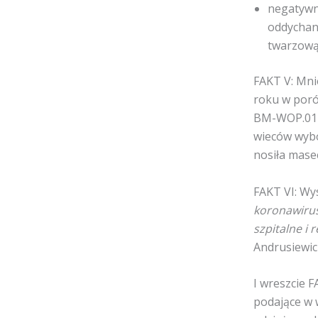
negatywn
oddychani
twarzową 
FAKT V: Mni
roku w poró
BM-WOP.0122
wieców wybo
nosiła mase
FAKT VI: Wy
koronawirus
szpitalne i 
Andrusiewic
I wreszcie 
podające w 