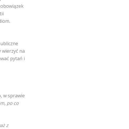
i obowiązek
ii
diom.
publiczne
 wierzyć na
wać pytań i
o, w sprawie
em, po co
aż z