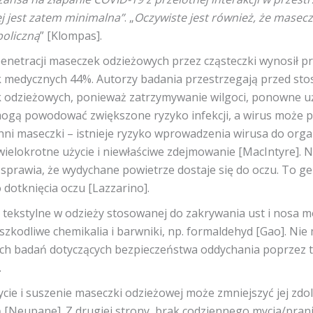
j jest zatem minimalna”
. „
Oczywiste jest również, że masecz
boliczną
” [Klompas].
enetracji maseczek odzieżowych przez cząsteczki wynosił p
 medycznych 44%. Autorzy badania przestrzegają przed st
 odzieżowych, ponieważ zatrzymywanie wilgoci, ponowne uży
 mogą powodować zwiększone ryzyko infekcji, a wirus może 
hni maseczki – istnieje ryzyko wprowadzenia wirusa do org
ielokrotne użycie i niewłaściwe zdejmowanie [MacIntyre]. 
sprawia, że wydychane powietrze dostaje się do oczu. To g
 dotknięcia oczu [Lazzarino].
 tekstylne w odzieży stosowanej do zakrywania ust i nosa 
szkodliwe chemikalia i barwniki, np. formaldehyd [Gao]. Nie
ch badań dotyczących bezpieczeństwa oddychania poprzez t
.
cie i suszenie maseczki odzieżowej może zmniejszyć jej zdo
ną [Neupane]. Z drugiej strony, brak codziennego mycia/pran