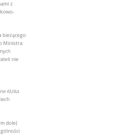
mami z
zękowo-
a bieżącego
o Ministra
znych
teli nie
ne łóżka
iech
ym dole)
ególności