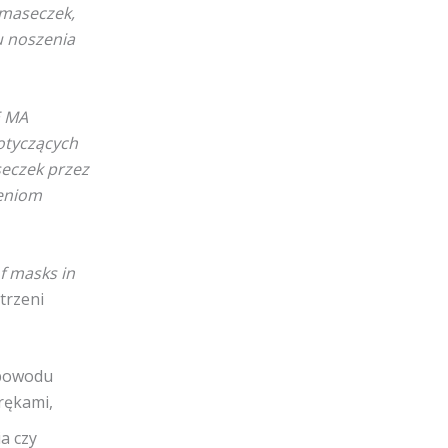
maseczek,
u noszenia
E MA
tyczących
eczek przez
żeniom
f masks in
trzeni
 powodu
rękami,
a czy