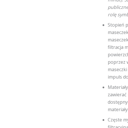
publiczne
rolę sym
Stopień p
maseczek
maseczek
filtracja
powierzc
poprzez w
maseczki 
impuls do
Materiały
zawierać 
dostępny
materiały
Częste my
filtracyj