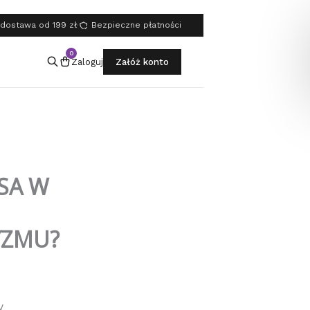
dostawa od 199 zł
·
Bezpieczne płatności
0
Zaloguj
Załóż konto
SA W
YZMU?
y