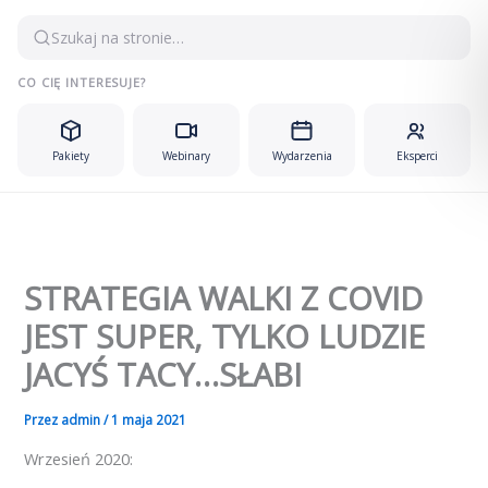
Przejdź
Szukaj na stronie…
do
treści
CO CIĘ INTERESUJE?
Pakiety
Webinary
Wydarzenia
Eksperci
STRATEGIA WALKI Z COVID
JEST SUPER, TYLKO LUDZIE
JACYŚ TACY…SŁABI
Przez
admin
/
1 maja 2021
Wrzesień 2020: