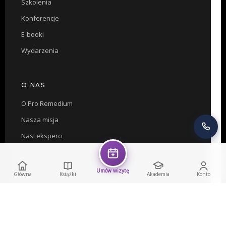
Szkolenia
Konferencje
E-booki
Wydarzenia
O NAS
O Pro Remedium
Nasza misja
Nasi eksperci
Zaufali nam
Współpraca
Umów wizytę
Główna
Książki
Akademia
Konto
Nota prawna