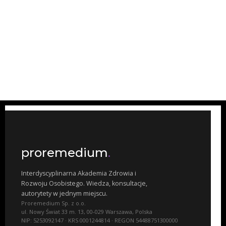
proremedium
.
Interdyscyplinarna Akademia Zdrowia i
Rozwoju Osobistego. Wiedza, konsultacje,
autorytety w jednym miejscu.
Proremedium Sp. z o.o.
ul. Nowy Świat 33 m. 13, 00-029 Warszawa, Polska
NIP: 5253092147 · KRS 0001244814 · REGON 54488751300000