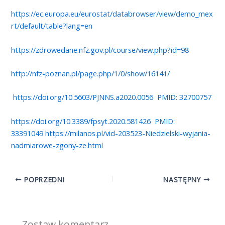
https://ec.europa.eu/eurostat/databrowser/view/demo_mex
rt/default/table?lang=en
https://zdrowedane.nfz.gov.pl/course/view.php?id=98
http://nfz-poznan.pl/page.php/1/0/show/16141/
https://doi.org/10.5603/PJNNS.a2020.0056
PMID: 32700757
https://doi.org/10.3389/fpsyt.2020.581426
PMID:
33391049
https://milanos.pl/vid-203523-Niedzielski-wyjania-
nadmiarowe-zgony-ze.html
POPRZEDNI
NASTĘPNY
Zostaw komentarz