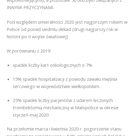
współistniejącymi), a pozostałe 50 000 było związanych z
INNYMI PRZYCZYNAMI.
Pod względem umieralności 2020 jest najgorszym rokiem w
Polsce od ponad siedmiu dekad (drugi najgorszy rok w
historii po II wojnie światowej)
W porównaniu z 2019:
spadek liczby kart onkologicznych o 7%
15% spadek hospitalizacji z powodu zawału mięśnia
sercowego w województwie wielkopolskim.
25% spadek liczby pacjentów z udarem leczonych
trombektomią mechaniczną w Małopolsce w okresie
styczeń-maj 2020
Na przełomie marca i kwietnia 2020 r. pogorszenie stanu
psychicznego raportowano u 54% ankietowanych Polaków